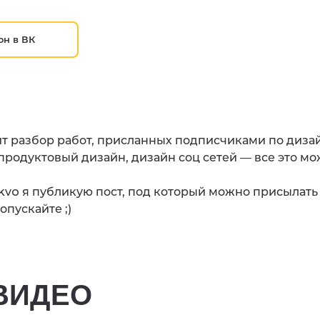
н в ВК
ит разбор работ, присланных подписчиками по дизай
 продуктовый дизайн, дизайн соц сетей — все это м
_kvo я публикую пост, под который можно присылать
пускайте ;)
ВИДЕО